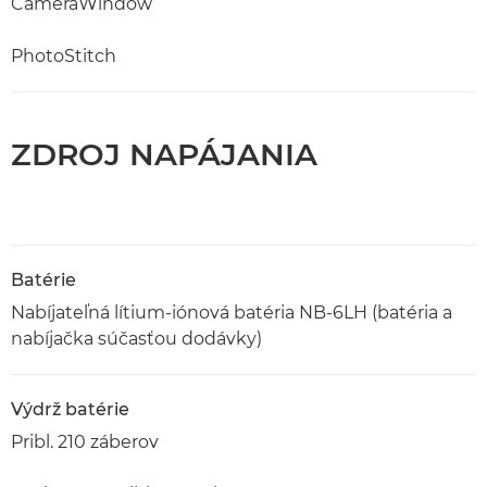
CameraWindow
PhotoStitch
ZDROJ NAPÁJANIA
Batérie
Nabíjateľná lítium-iónová batéria NB-6LH (batéria a
nabíjačka súčasťou dodávky)
Výdrž batérie
Pribl. 210 záberov