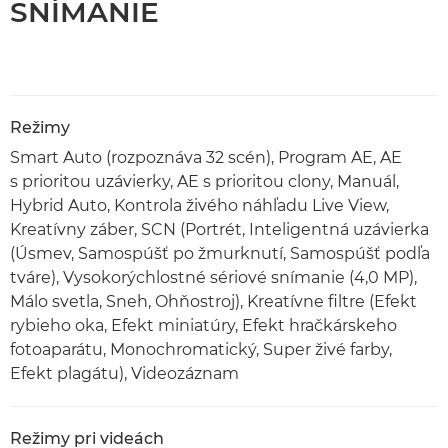
SNÍMANIE
Režimy
Smart Auto (rozpoznáva 32 scén), Program AE, AE
s prioritou uzávierky, AE s prioritou clony, Manuál,
Hybrid Auto, Kontrola živého náhľadu Live View,
Kreatívny záber, SCN (Portrét, Inteligentná uzávierka
(Úsmev, Samospúšť po žmurknutí, Samospúšť podľa
tváre), Vysokorýchlostné sériové snímanie (4,0 MP),
Málo svetla, Sneh, Ohňostroj), Kreatívne filtre (Efekt
rybieho oka, Efekt miniatúry, Efekt hračkárskeho
fotoaparátu, Monochromatický, Super živé farby,
Efekt plagátu), Videozáznam
Režimy pri videách