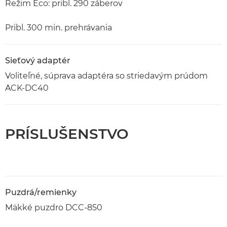
Režim Eco: pribl. 290 záberov
Pribl. 300 min. prehrávania
Sieťový adaptér
Voliteľné, súprava adaptéra so striedavým prúdom
ACK-DC40
PRÍSLUŠENSTVO
Puzdrá/remienky
Mäkké puzdro DCC-850