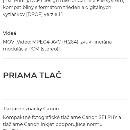
[Exif Print])/DCF (Design rule for Camera File system),
kompatibilný s formátom triedenia digitálnych
výtlačkov [DPOF] verzie 1.1
Videá
MOV [Video: MPEG4-AVC (H.264), zvuk: linerána
modulácia PCM (stereo)]
PRIAMA TLAČ
Tlačiarne značky Canon
Kompaktné fotografické tlačiarne Canon SELPHY a
tlačiarne Canon Inkjet podporujúce normu