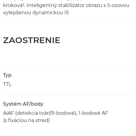
kroková¹. Inteligentný stabilizátor obrazu s 5-osovou
vylepšenou dynamickou IS
ZAOSTRENIE
Typ
TTL
Systém AF/body
AiAF (detekcia tvárí/9-bodové), 1-bodové AF
(s fixáciou na stred)