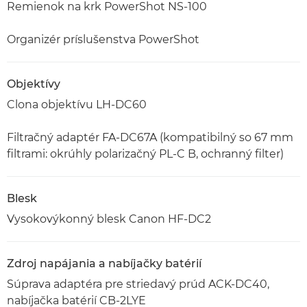
Remienok na krk PowerShot NS-100
Organizér príslušenstva PowerShot
Objektívy
Clona objektívu LH-DC60
Filtračný adaptér FA-DC67A (kompatibilný so 67 mm
filtrami: okrúhly polarizačný PL-C B, ochranný filter)
Blesk
Vysokovýkonný blesk Canon HF-DC2
Zdroj napájania a nabíjačky batérií
Súprava adaptéra pre striedavý prúd ACK-DC40,
nabíjačka batérií CB-2LYE