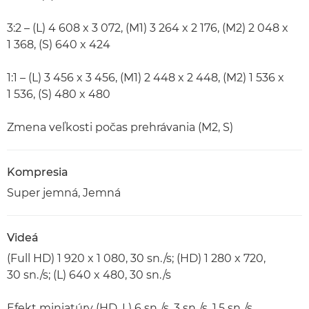
3:2 – (L) 4 608 x 3 072, (M1) 3 264 x 2 176, (M2) 2 048 x
1 368, (S) 640 x 424
1:1 – (L) 3 456 x 3 456, (M1) 2 448 x 2 448, (M2) 1 536 x
1 536, (S) 480 x 480
Zmena veľkosti počas prehrávania (M2, S)
Kompresia
Super jemná, Jemná
Videá
(Full HD) 1 920 x 1 080, 30 sn./s; (HD) 1 280 x 720,
30 sn./s; (L) 640 x 480, 30 sn./s
Efekt miniatúry (HD, L) 6 sn./s, 3 sn./s, 1,5 sn./s