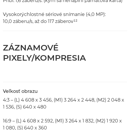
Pribl. 1,6 záberu/s. (kým sa nenaplní pamäťová karta)
Vysokorýchlostné sériové snímanie (4,0 MP):
10,0 záberu/s, až do 117 záberov¹²
ZÁZNAMOVÉ
PIXELY/KOMPRESIA
Veľkosť obrazu
4:3 – (L) 4 608 x 3 456, (M1) 3 264 x 2 448, (M2) 2 048 x
1 536, (S) 640 x 480
16:9 – (L) 4 608 x 2 592, (M1) 3 264 x 1 832, (M2) 1 920 x
1 080, (S) 640 x 360