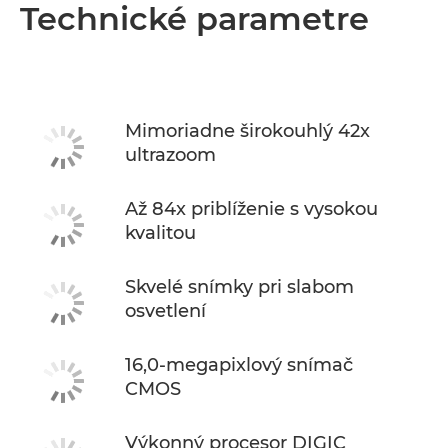
Prehľad
Technické parametre
Technické parametre
Mimoriadne širokouhlý 42x
ultrazoom
Až 84x priblíženie s vysokou
kvalitou
Skvelé snímky pri slabom
osvetlení
16,0-megapixlový snímač
CMOS
Výkonný procesor DIGIC