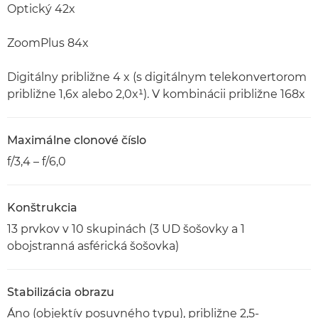
Optický 42x
ZoomPlus 84x
Digitálny približne 4 x (s digitálnym telekonvertorom
približne 1,6x alebo 2,0x¹). V kombinácii približne 168x
Maximálne clonové číslo
f/3,4 – f/6,0
Konštrukcia
13 prvkov v 10 skupinách (3 UD šošovky a 1
obojstranná asférická šošovka)
Stabilizácia obrazu
Áno (objektív posuvného typu), približne 2,5-