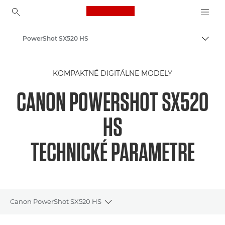
Canon Logo, back to ho
PowerShot SX520 HS
Prepn
Canon
KOMPAKTNÉ DIGITÁLNE MODELY
CANON POWERSHOT SX520
HS
TECHNICKÉ PARAMETRE
Canon PowerShot SX520 HS
Toggle breadcrumbs