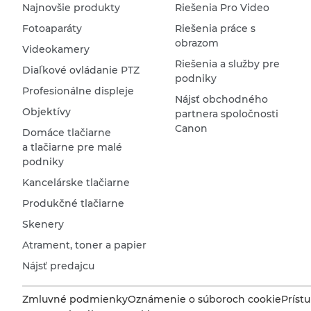
Najnovšie produkty
Riešenia Pro Video
Fotoaparáty
Riešenia práce s
obrazom
Videokamery
Riešenia a služby pre
Diaľkové ovládanie PTZ
podniky
Profesionálne displeje
Nájsť obchodného
Objektívy
partnera spoločnosti
Canon
Domáce tlačiarne
a tlačiarne pre malé
podniky
Kancelárske tlačiarne
Produkčné tlačiarne
Skenery
Atrament, toner a papier
Nájsť predajcu
Zmluvné podmienky
Oznámenie o súboroch cookie
Príst