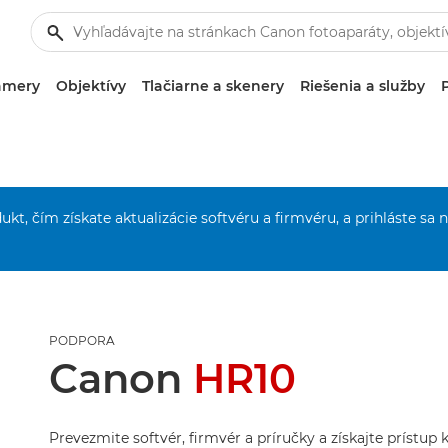
amery
Objektívy
Tlačiarne a skenery
Riešenia a služby
ukt, čím získate aktualizácie softvéru a firmvéru, a prihláste sa 
PODPORA
Canon
HR10
Prevezmite softvér, firmvér a príručky a získajte prístup 