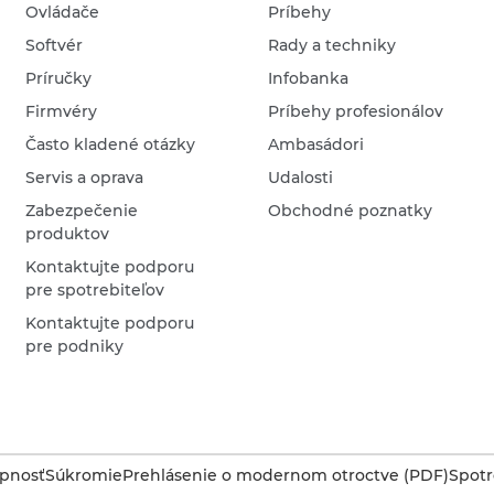
Ovládače
Príbehy
Softvér
Rady a techniky
Príručky
Infobanka
Firmvéry
Príbehy profesionálov
Často kladené otázky
Ambasádori
Servis a oprava
Udalosti
Zabezpečenie
Obchodné poznatky
produktov
Kontaktujte podporu
pre spotrebiteľov
Kontaktujte podporu
pre podniky
upnosť
Súkromie
Prehlásenie o modernom otroctve (PDF)
Spotr