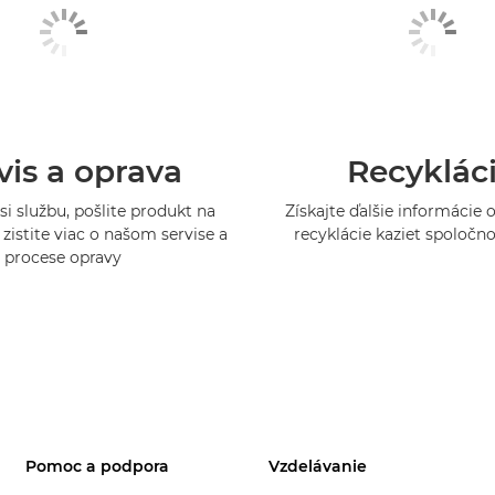
vis a oprava
Recyklác
si službu, pošlite produkt na
Získajte ďalšie informácie
zistite viac o našom servise a
recyklácie kaziet spoločn
procese opravy
Pomoc a podpora
Vzdelávanie