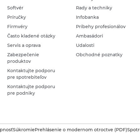
Softvér
Rady a techniky
Príručky
Infobanka
Firmvéry
Príbehy profesionálov
Často kladené otázky
Ambasádori
Servis a oprava
Udalosti
Zabezpečenie
Obchodné poznatky
produktov
Kontaktujte podporu
pre spotrebiteľov
Kontaktujte podporu
pre podniky
upnosť
Súkromie
Prehlásenie o modernom otroctve (PDF)
Spotr