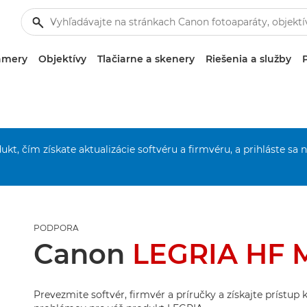
amery
Objektívy
Tlačiarne a skenery
Riešenia a služby
ukt, čím získate aktualizácie softvéru a firmvéru, a prihláste sa 
PODPORA
Canon
LEGRIA HF 
Prevezmite softvér, firmvér a príručky a získajte prístup 