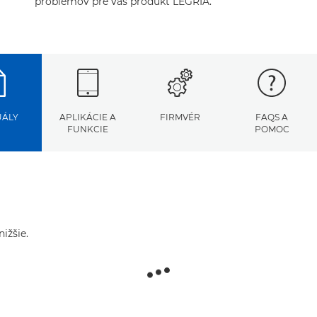
problémov pre váš produkt LEGRIA.
ÁLY
APLIKÁCIE A
FIRMVÉR
FAQS A
FUNKCIE
POMOC
ižšie.