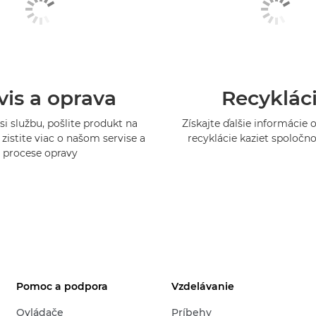
vis a oprava
Recyklác
si službu, pošlite produkt na
Získajte ďalšie informácie
zistite viac o našom servise a
recyklácie kaziet spoločn
procese opravy
Pomoc a podpora
Vzdelávanie
Ovládače
Príbehy