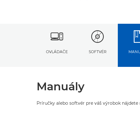
OVLÁDAČE
SOFTVÉR
MANU
Manuály
Príručky alebo softvér pre váš výrobok nájdete n