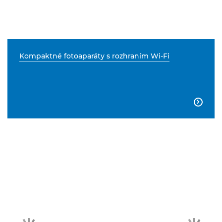
Kompaktné fotoaparáty s rozhraním Wi-Fi
