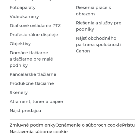
Fotoaparáty
Riešenia práce s
obrazom
Videokamery
Riešenia a služby pre
Diaľkové ovládanie PTZ
podniky
Profesionálne displeje
Nájsť obchodného
Objektívy
partnera spoločnosti
Canon
Domáce tlačiarne
a tlačiarne pre malé
podniky
Kancelárske tlačiarne
Produkčné tlačiarne
Skenery
Atrament, toner a papier
Nájsť predajcu
Zmluvné podmienky
Oznámenie o súboroch cookie
Príst
Nastavenia súborov cookie