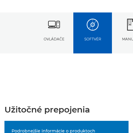
OVLÁDAČE
SOFTVÉR
MANU
Užitočné prepojenia
Podrobnejšie informácie o produktoch