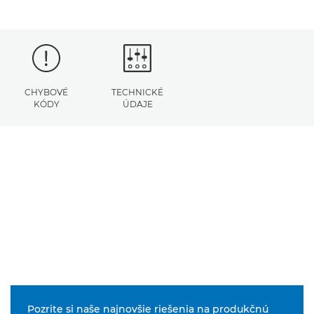
CHYBOVÉ
TECHNICKÉ
KÓDY
ÚDAJE
Pozrite si naše najnovšie riešenia na produkčnú