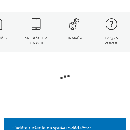
ÁLY
APLIKÁCIE A
FIRMVÉR
FAQS A
FUNKCIE
POMOC
Hľadáte riešenie na správu ovládačov?