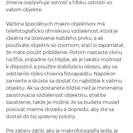
zmena ovplyvňuje ostrosť a hĺbku ostrosti vo
vašom objekte.
Väčšina špeciálnych makro objektívov má
telefotografickú ohniskovú vzdialenosť, ktorá je
ideálna na izolovanie každého prvku, a ak
používate objektív so zoomom, stačí si zapamätať,
že máte použiť priblíženie. Potom nastavte clonu
na f/5,6, prípadne rýchlejšie, ak je takáto možnosť
k dispozícii, a použite stabilizáciu obrazu, aby sa
odstránilo riziko chvenia fotoaparátu. Napokon
zamierte a skúste sa dostať čo najbližšie k vášmu
objektu. Ak sa dostanete bližšie než je minimálna
zaostrovacia vzdialenosť objektívu, stratíte
zaostrenie, takže je možné, že sa budete musieť
posúvať mierne dozadu a dopredu, aby ste sa
dostali do tej správnej polohy.
Pre zábery zátiší, ako je makrofotografia jedla, je