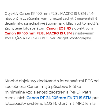
Objektív Canon RF 100 mm F2.8L MACRO IS USM s 1,4-
násobným zväčšením vám umožní zachytiť neuveriteľné
detaily, ako sú jednotlivé šupiny na krídlach tohto motýľa.
Zachytené fotoaparátom
Canon EOS R5
s objektívom
Canon RF 100 mm F2.8L MACRO IS USM
s nastavením
1/50 s, f/4.5 a ISO 3200. © Oliver Wright Photography
Mnohé objektívy dodávané s fotoaparátmi EOS od
spoločnosti Canon majú pôsobivo krátke
minimálne vzdialenosti zaostrenia (MFD). Patrí
medzi nich
Canon RF 24-105mm F4-7.1 IS STM
pre
fotoaparáty systému EOS R, ktorý má MFD len 13