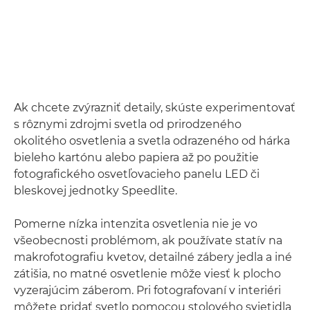
Ak chcete zvýrazniť detaily, skúste experimentovať
s rôznymi zdrojmi svetla od prirodzeného
okolitého osvetlenia a svetla odrazeného od hárka
bieleho kartónu alebo papiera až po použitie
fotografického osvetľovacieho panelu LED či
bleskovej jednotky Speedlite.
Pomerne nízka intenzita osvetlenia nie je vo
všeobecnosti problémom, ak používate statív na
makrofotografiu kvetov, detailné zábery jedla a iné
zátišia, no matné osvetlenie môže viesť k plocho
vyzerajúcim záberom. Pri fotografovaní v interiéri
môžete pridať svetlo pomocou stolového svietidla