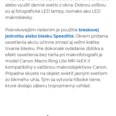
alebo využiť denné svetlo z okna. Dobrou voľbou
sú aj fotografické LED lampy, rovnako ako LED
makroblesky.
Pokrokovejším riešením je použitie
bleskovej
jednotky alebo blesku Speedlite
. Okrem pridania
osvetlenia akciu účinne zmrazí aj veľmi krátke
trvanie blesku. Pre dokonalé ovládanie zblízka a
efekt osvetlenia bez tieňa pri makrofotografii je
model Canon Macro Ring Lite MR-14EX II
kompatibilný s väčšinou makroobjektívov Canon.
Prípadne skúste na objekt svietiť jasným svetlom
zo šikmého uhla. Tým sa vytvoria hlboké tiene,
ktoré dodajú záberu trojrozmerný vzhľad.