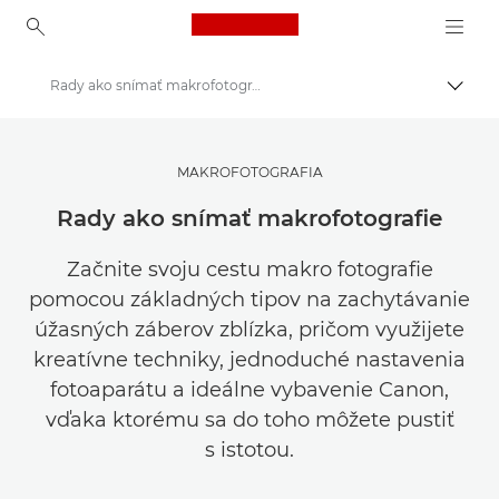
Canon Logo, back to ho
Rady ako snímať makrofotografie
Prepn
Canon
Inšpirujte sa | Tipy na fotografovanie, tlač a návody pre kupujúcich
MAKROFOTOGRAFIA
Rady a techniky fotografovania a tlače
Rady ako snímať makrofotografie
Začnite svoju cestu makro fotografie
pomocou základných tipov na zachytávanie
úžasných záberov zblízka, pričom využijete
kreatívne techniky, jednoduché nastavenia
fotoaparátu a ideálne vybavenie Canon,
vďaka ktorému sa do toho môžete pustiť
s istotou.