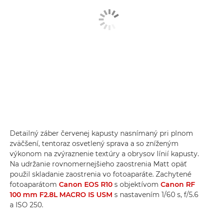
Detailný záber červenej kapusty nasnímaný pri plnom
zväčšení, tentoraz osvetlený sprava a so zníženým
výkonom na zvýraznenie textúry a obrysov línií kapusty.
Na udržanie rovnomernejšieho zaostrenia Matt opäť
použil skladanie zaostrenia vo fotoaparáte. Zachytené
fotoaparátom
Canon EOS R10
s objektívom
Canon RF
100 mm F2.8L MACRO IS USM
s nastavením 1/60 s, f/5.6
a ISO 250.