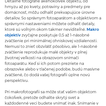
Detailné fotografie akéhokoľvek objektu, od
hmyzu až po kvety, potraviny a predmety pre
domácnosť, môžu odhaliť prekvapujúce úrovne
detailov. So správnym fotoaparátom a objektívom a
správnymi nastaveniami môžete odhaliť detaily,
ktoré sú voľným okom takmer neviditeľné.
Makro
objektív
zvyčajne poskytuje 0,5 až 1-násobné
zväčšenie pri minimálnej ohniskovej vzdialenosti.
Nemusí to znieť obzvlášť pôsobivo, ale 1-násobné
zväčšenie reprodukuje malé objekty v plnej
životnej veľkosti na obrazovom snímači
fotoaparátu. Keď si ich potom prezriete na
obrazovke alebo v tlačenej podobe, budú masívne
zväčšené, čo dodá vašej fotografii úplne novú
perspektívu.
Pri makrofotografii sa môže stať vašim objektom
čokoľvek, pretože odhalíte skrytý svet a
každodenné veci budete vnímať inak. Snímanie v