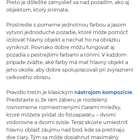
Preto je dôležité zamyslieť sa nad pozadím, ako aj
objektom, ktorý snímate.
Prostredie s pomerne jednotnou farbou a jasom
vytvorí jednoduché pozadie, ktoré môže pomôcť
izolovať hlavný objekt a nechať ho na obrázku
vyniknúť. Rovnako dobre môžu fungovať aj
pozadia s pestrejšími farbami a tónmi. V každom
prípade zvážte, aké farby má mať hlavný objekt a
jeho okolie, aby dobre spolupracovali pri zvýraznení
celkového obrazu.
Pravidlo tretín je klasickým
nástrojom kompozície
.
Predstavte si, že rám záberu je rozdelený
rovnomerne rozmiestnenými čiarami mriežky,
ktoré môžete pridať do fotoaparátu – dvomi
vodorovne a dvomi zvisle. Teraz skúste umiestniť
hlavnú oblasť záujmu nad bod, kde sa pretínajú
dve čiary. Tým sa môže dosiahnuť maximálny