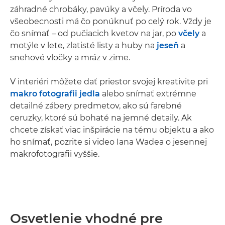
záhradné chrobáky, pavúky a včely. Príroda vo
všeobecnosti má čo ponúknuť po celý rok. Vždy je
čo snímať – od pučiacich kvetov na jar, po
včely
a
motýle v lete, zlatisté listy a huby na
jeseň
a
snehové vločky a mráz v zime.
V interiéri môžete dať priestor svojej kreativite pri
makro fotografii jedla
alebo snímať extrémne
detailné zábery predmetov, ako sú farebné
ceruzky, ktoré sú bohaté na jemné detaily. Ak
chcete získať viac inšpirácie na tému objektu a ako
ho snímať, pozrite si video Iana Wadea o jesennej
makrofotografii vyššie.
Osvetlenie vhodné pre