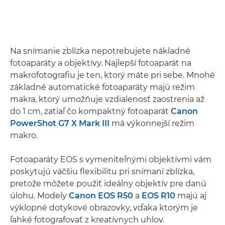
Na snímanie zblízka nepotrebujete nákladné
fotoaparáty a objektívy. Najlepší fotoaparát na
makrofotografiu je ten, ktorý máte pri sebe. Mnohé
základné automatické fotoaparáty majú režim
makra, ktorý umožňuje vzdialenosť zaostrenia až
do 1 cm, zatiaľ čo kompaktný fotoaparát
Canon
PowerShot G7 X Mark III
má výkonnejší režim
makro.
Fotoaparáty EOS s vymeniteľnými objektívmi vám
poskytujú väčšiu flexibilitu pri snímaní zblízka,
pretože môžete použiť ideálny objektív pre danú
úlohu. Modely
Canon EOS R50
a
EOS R10
majú aj
výklopné dotykové obrazovky, vďaka ktorým je
ľahké fotografovať z kreatívnych uhlov.