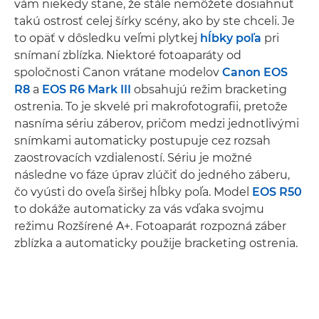
vám niekedy stane, že stále nemôžete dosiahnuť
takú ostrosť celej šírky scény, ako by ste chceli. Je
to opäť v dôsledku veľmi plytkej
hĺbky poľa
pri
snímaní zblízka. Niektoré fotoaparáty od
spoločnosti Canon vrátane modelov
Canon EOS
R8
a
EOS R6 Mark III
obsahujú režim bracketing
ostrenia. To je skvelé pri makrofotografii, pretože
nasníma sériu záberov, pričom medzi jednotlivými
snímkami automaticky postupuje cez rozsah
zaostrovacích vzdialeností. Sériu je možné
následne vo fáze úprav zlúčiť do jedného záberu,
čo vyústi do oveľa širšej hĺbky poľa. Model
EOS R50
to dokáže automaticky za vás vďaka svojmu
režimu Rozšírené A+. Fotoaparát rozpozná záber
zblízka a automaticky použije bracketing ostrenia.