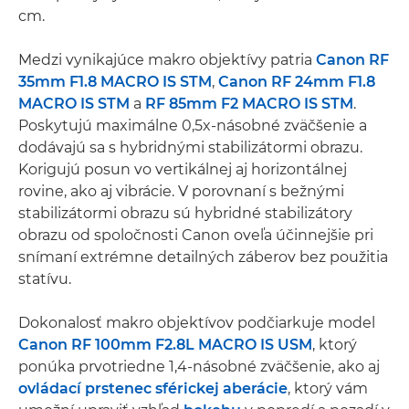
cm.
Medzi vynikajúce makro objektívy patria
Canon RF
35mm F1.8 MACRO IS STM
,
Canon RF 24mm F1.8
MACRO IS STM
a
RF 85mm F2 MACRO IS STM
.
Poskytujú maximálne 0,5x-násobné zväčšenie a
dodávajú sa s hybridnými stabilizátormi obrazu.
Korigujú posun vo vertikálnej aj horizontálnej
rovine, ako aj vibrácie. V porovnaní s bežnými
stabilizátormi obrazu sú hybridné stabilizátory
obrazu od spoločnosti Canon oveľa účinnejšie pri
snímaní extrémne detailných záberov bez použitia
statívu.
Dokonalosť makro objektívov podčiarkuje model
Canon RF 100mm F2.8L MACRO IS USM
, ktorý
ponúka prvotriedne 1,4-násobné zväčšenie, ako aj
ovládací prstenec sférickej aberácie
, ktorý vám