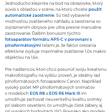
Jednoducho klepnite na bod na obrazovke, ktorý
súvisí s oblasťou v scéne, na ktorú chcete
použiť
automatické zaostrenie
. Sú tiež vybavené
možnosťou zväčšeného náhľadu a zaostrenia so
zvýraznením obrysov pre ultra presné manuálne
zaostrovanie. Ďalším bonusom týchto
fotoaparátov formátu APS-C
v porovnaní s
plnoformátovými
telami je, že faktor orezania
efektívne zvyšuje maximálne zväčšenie 1,0x makro
objektívu na 1,6x.
Pre nadšencov, ktorí chcú posunúť svoju kreatívnu
makrofotografiu na vyššiu úroveň, je ideálny rad
plnoformátových fotoaparátov Canon. Napríklad
vysoký počet MP plnoformátových snímačov
v modeloch
EOS R8
a
EOS R6 Mark III
im
umožňuje zachovať neuveriteľnú kvalitu snímky
pri slabom osvetlení, čo umožňuje čisté zábery aj
pri vysokých hodnotách ISO. Rovnako ako modely