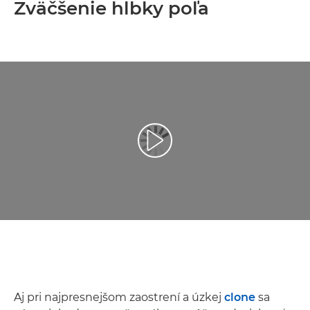
Zväčšenie hĺbky poľa
Prehrať video
Aj pri najpresnejšom zaostrení a úzkej
clone
sa