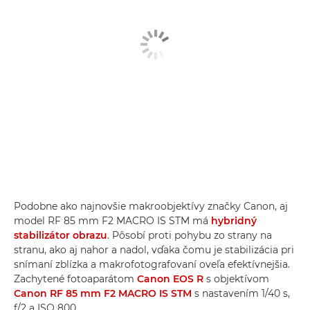
Podobne ako najnovšie makroobjektívy značky Canon, aj
model RF 85 mm F2 MACRO IS STM má
hybridný
stabilizátor obrazu
. Pôsobí proti pohybu zo strany na
stranu, ako aj nahor a nadol, vďaka čomu je stabilizácia pri
snímaní zblízka a makrofotografovaní oveľa efektívnejšia.
Zachytené fotoaparátom
Canon EOS R
s objektívom
Canon RF 85 mm F2 MACRO IS STM
s nastavením 1/40 s,
f/2 a ISO 800.