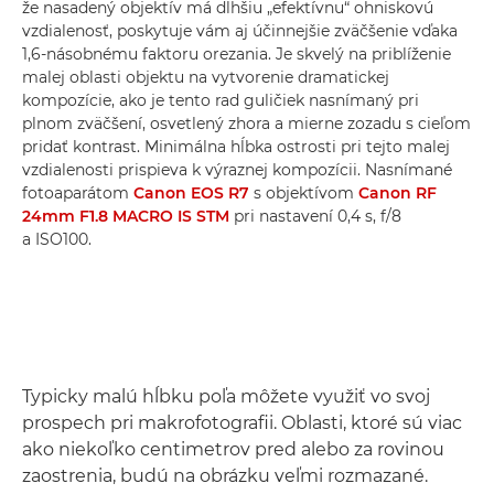
že nasadený objektív má dlhšiu „efektívnu“ ohniskovú
vzdialenosť, poskytuje vám aj účinnejšie zväčšenie vďaka
1,6-násobnému faktoru orezania. Je skvelý na priblíženie
malej oblasti objektu na vytvorenie dramatickej
kompozície, ako je tento rad guličiek nasnímaný pri
plnom zväčšení, osvetlený zhora a mierne zozadu s cieľom
pridať kontrast. Minimálna hĺbka ostrosti pri tejto malej
vzdialenosti prispieva k výraznej kompozícii. Nasnímané
fotoaparátom
Canon EOS R7
s objektívom
Canon RF
24mm F1.8 MACRO IS STM
pri nastavení 0,4 s, f/8
a ISO100.
Typicky malú hĺbku poľa môžete využiť vo svoj
prospech pri makrofotografii. Oblasti, ktoré sú viac
ako niekoľko centimetrov pred alebo za rovinou
zaostrenia, budú na obrázku veľmi rozmazané.