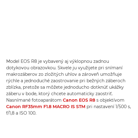
Model EOS R8 je vybavený aj výklopnou zadnou
dotykovou obrazovkou. Skvele ju využijete pri snímaní
makrozáberov zo zložitých uhlov a zároveň umožňuje
rýchle a jednoduché zaostrovanie pri bežných záberoch
zblízka, pretože sa môžete jednoducho dotknúť ukážky
záberu v bode, ktorý chcete automaticky zaostriť.
Nasnímané fotoaparátom
Canon EOS R8
s objektívom
Canon RF35mm F1.8 MACRO IS STM
pri nastavení 1/500 s,
f/1,8 a ISO 100.