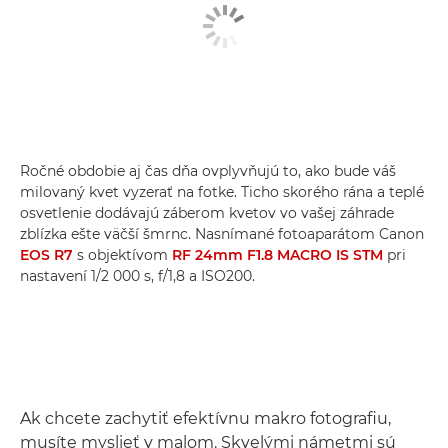
Ročné obdobie aj čas dňa ovplyvňujú to, ako bude váš
milovaný kvet vyzerať na fotke. Ticho skorého rána a teplé
osvetlenie dodávajú záberom kvetov vo vašej záhrade
zblízka ešte väčší šmrnc. Nasnímané fotoaparátom Canon
EOS R7
s objektívom
RF 24mm F1.8 MACRO IS STM
pri
nastavení 1/2 000 s, f/1,8 a ISO200.
Ak chcete zachytiť efektívnu makro fotografiu,
musíte myslieť v malom. Skvelými námetmi sú