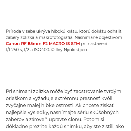
Príroda v sebe ukrýva hlbokú krásu, ktorú dokážu odhaliť
zábery zblízka a makrofotografia. Nasnímané objektívom
Canon RF 85mm F2 MACRO IS STM
pri nastavení
1/1 250 s, f/2 a ISO400. © Ilvy Njiokiktjien
Pri snímaní zblízka môže byť zaostrovanie tvrdým
orieškom a vyžaduje extrémnu presnosť kvôli
zvyčajne malej hĺbke ostrosti. Ak chcete získať
najlepšie výsledky, nasnímajte sériu skúšobných
záberov a zároveň upravte clonu. Potom si
dôkladne prezrite každú snímku, aby ste zistili, ako