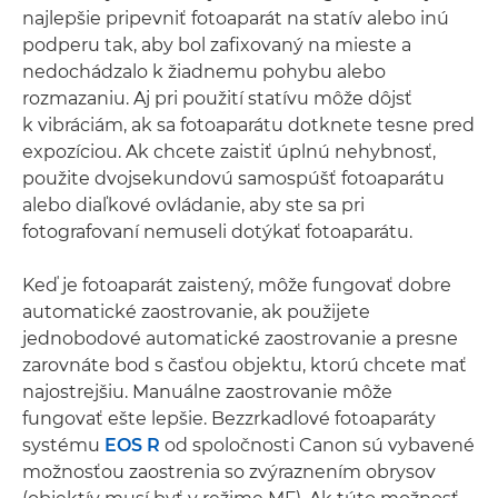
najlepšie pripevniť fotoaparát na statív alebo inú
podperu tak, aby bol zafixovaný na mieste a
nedochádzalo k žiadnemu pohybu alebo
rozmazaniu. Aj pri použití statívu môže dôjsť
k vibráciám, ak sa fotoaparátu dotknete tesne pred
expozíciou. Ak chcete zaistiť úplnú nehybnosť,
použite dvojsekundovú samospúšť fotoaparátu
alebo diaľkové ovládanie, aby ste sa pri
fotografovaní nemuseli dotýkať fotoaparátu.
Keď je fotoaparát zaistený, môže fungovať dobre
automatické zaostrovanie, ak použijete
jednobodové automatické zaostrovanie a presne
zarovnáte bod s časťou objektu, ktorú chcete mať
najostrejšiu. Manuálne zaostrovanie môže
fungovať ešte lepšie. Bezzrkadlové fotoaparáty
systému
EOS R
od spoločnosti Canon sú vybavené
možnosťou zaostrenia so zvýraznením obrysov