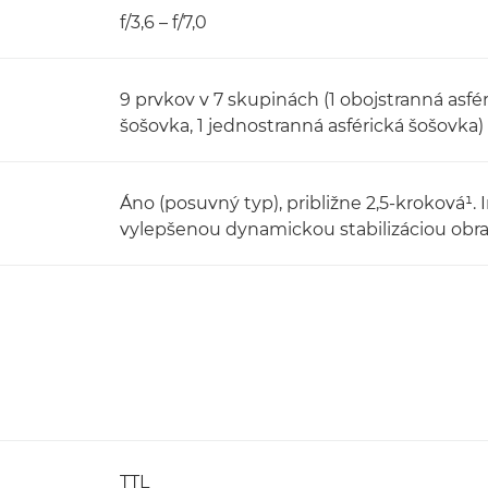
f/3,6 – f/7,0
9 prvkov v 7 skupinách (1 obojstranná asfé
šošovka, 1 jednostranná asférická šošovka)
Áno (posuvný typ), približne 2,5-kroková¹. 
vylepšenou dynamickou stabilizáciou obr
TTL