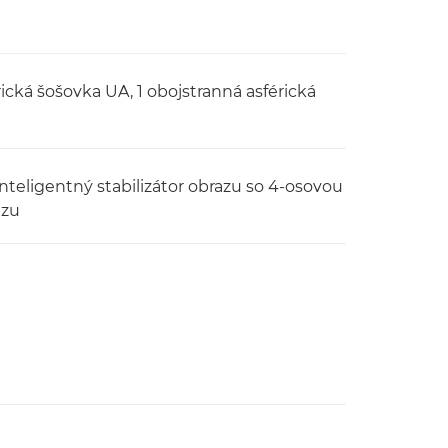
rická šošovka UA, 1 obojstranná asférická
Inteligentný stabilizátor obrazu so 4-osovou
azu