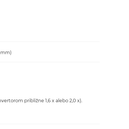
0 mm)
vertorom približne 1,6 x alebo 2,0 x).